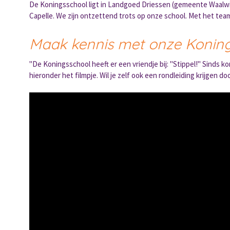
De Koningsschool ligt in Landgoed Driessen (gemeente Waalwi
Capelle. We zijn ontzettend trots op onze school. Met het te
Maak kennis met onze Konin
"De Koningsschool heeft er een vriendje bij: "Stippel!" Sinds 
hieronder het filmpje. Wil je zelf ook een rondleiding krijgen 